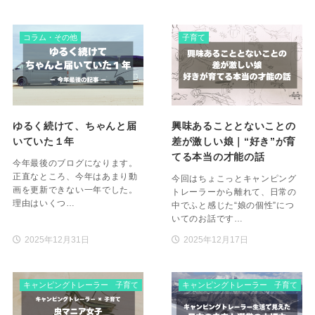
コラム・その他
子育て
ゆるく続けて、ちゃんと届
興味あることとないことの
いていた１年
差が激しい娘｜“好き”が育
てる本当の才能の話
今年最後のブログになります。
正直なところ、今年はあまり動
今回はちょこっとキャンピング
画を更新できない一年でした。
トレーラーから離れて、日常の
理由はいくつ…
中でふと感じた“娘の個性”につ
いてのお話です…
2025年12月31日
2025年12月17日
キャンピングトレーラー
子育て
キャンピングトレーラー
子育て