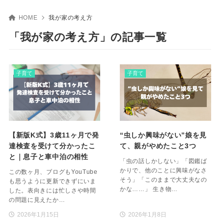
HOME
我が家の考え方
「我が家の考え方」の記事一覧
子育て
子育て
【新版K式】3歳11ヶ月で発
“虫しか興味がない”娘を見
達検査を受けて分かったこ
て、親がやめたこと3つ
と｜息子と車中泊の相性
「虫の話しかしない」「図鑑ば
かりで、他のことに興味がなさ
この数ヶ月、ブログもYouTube
そう」「このままで大丈夫なの
も思うように更新できずにいま
かな……」 生き物…
した。表向きには忙しさや時間
の問題に見えたか…
2026年1月15日
2026年1月8日